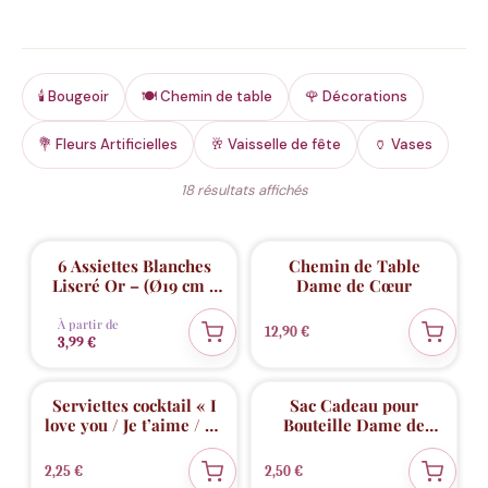
🕯️ Bougeoir
🍽️ Chemin de table
🌹 Décorations
💐 Fleurs Artificielles
🥂 Vaisselle de fête
🏺 Vases
Trié
18 résultats affichés
du
plus
récent
au
plus
6 Assiettes Blanches
Chemin de Table
ancien
Liseré Or – (Ø19 cm /
Dame de Cœur
Ø26,5 cm)
À partir de
12,90
€
3,99
€
ECO
🌱
Serviettes cocktail « I
Sac Cadeau pour
love you / Je t’aime / Te
Bouteille Dame de
amo »
Cœur – Rouge & Or
2,25
€
2,50
€