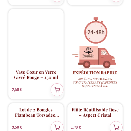
💖 Coup de cœur
Vase Cœur en Verre
Givré Rouge – 250 ml
2,50
€
💖 Coup de cœur
Lot de 2 Bougies
Flûte Réutilisable Rose
Flambeau Torsadées
– Aspect Cristal
Rouges – 25 cm
3,50
€
1,90
€