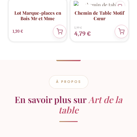
PROMO
💖 Coup de cœur
-20%
Lot Marque-places en
Chemin de Table Motif
Bois Mr et Mme
Cœur
Le
Le
5,99
€
1,20
€
prix
prix
4,79
€
initial
actuel
était :
est :
5,99 €.
4,79 €.
À PROPOS
En savoir plus sur
Art de la
table