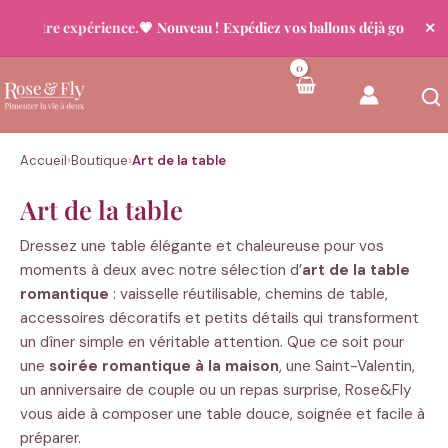
otre expérience.
💗 Nouveau ! Expédiez vos ballons déjà gonflés
🚚 Livr
✕
Aller
au
contenu
Accueil
›
Boutique
›
Art de la table
Art de la table
Dressez une table élégante et chaleureuse pour vos
moments à deux avec notre sélection d’
art de la table
romantique
: vaisselle réutilisable, chemins de table,
accessoires décoratifs et petits détails qui transforment
un dîner simple en véritable attention. Que ce soit pour
une
soirée romantique à la maison
, une Saint-Valentin,
un anniversaire de couple ou un repas surprise, Rose&Fly
vous aide à composer une table douce, soignée et facile à
préparer.