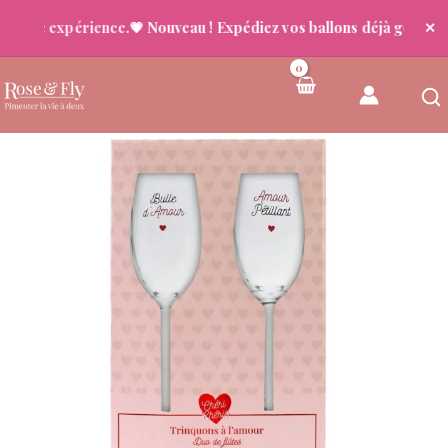
tre expérience.
💗 Nouveau ! Expédiez vos ballons déjà gonflés
🚚 L
✕
Aller
au
contenu