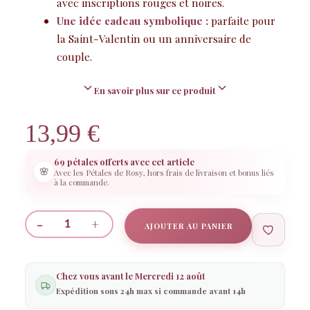
avec inscriptions rouges et noires.
Une idée cadeau symbolique :
parfaite pour
la Saint-Valentin ou un anniversaire de
couple.
En savoir plus sur ce produit
13,99
€
69 pétales offerts avec cet article
🌸
Avec les Pétales de Rosy, hors frais de livraison et bonus liés
à la commande.
-
+
AJOUTER AU PANIER
quantité
de
Coffret
Chez vous avant le
Mercredi 12 août
Duo
Expédition sous 24h max si commande avant 14h
Flûtes