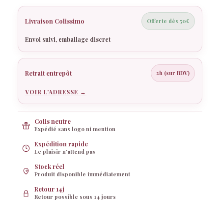
à
Champagne
Livraison Colissimo
Offerte dès 50€
Envoi suivi, emballage discret
Retrait entrepôt
2h (sur RDV)
VOIR L'ADRESSE →
Rosy
Rosy réfléchit…
Colis neutre
Expédié sans logo ni mention
Expédition rapide
Le plaisir n'attend pas
Stock réel
Produit disponible immédiatement
Retour 14j
Retour possible sous 14 jours