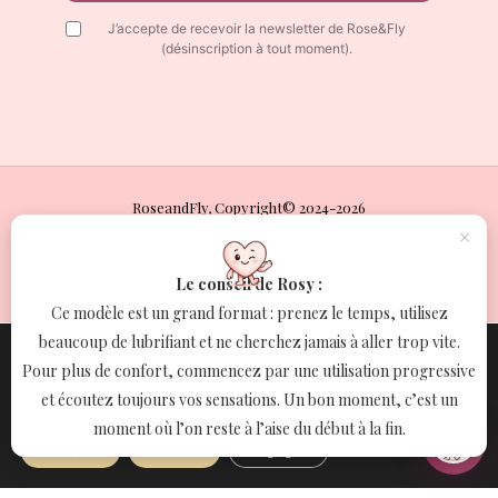
J’accepte de recevoir la newsletter de Rose&Fly
(désinscription à tout moment).
RoseandFly, Copyright© 2024-2026
×
Développé tendrement par RoseandFly
Politique de confidentialité
Le conseil de Rosy :
Mentions légales
Ce modèle est un grand format : prenez le temps, utilisez
Conditions Générales de Vente (CGV)
beaucoup de lubrifiant et ne cherchez jamais à aller trop vite.
Nous utilisons des cookies pour vous offrir la meilleure
Conditions Générales d’Utilisation (CGU)
expérience sur notre site.
Pour plus de confort, commencez par une utilisation progressive
Vous pouvez en savoir plus sur les cookies que nous utilisons ou
Politique de retours
et écoutez toujours vos sensations. Un bon moment, c’est un
les désactiver dans
paramètres
.
moment où l’on reste à l’aise du début à la fin.
Paiements acceptés
Accepter
Refuser
Réglages