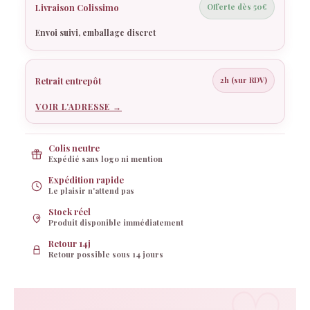
Livraison Colissimo
Offerte dès 50€
Rosy
Envoi suivi, emballage discret
Rosy réfléchit…
Retrait entrepôt
2h (sur RDV)
VOIR L'ADRESSE →
Colis neutre
Expédié sans logo ni mention
Expédition rapide
Le plaisir n'attend pas
Stock réel
Produit disponible immédiatement
Retour 14j
Retour possible sous 14 jours