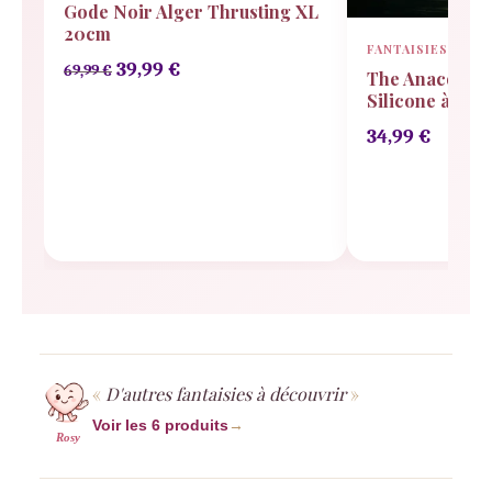
Gode Noir Alger Thrusting XL
20cm
FANTAISIES
Le
Le
39,99
€
69,99
€
The Anaconda 
prix
prix
Silicone à Ven
initial
actuel
34,99
€
était :
est :
69,99 €.
39,99 €.
D'autres fantaisies à découvrir
Voir les 6 produits
→
Rosy