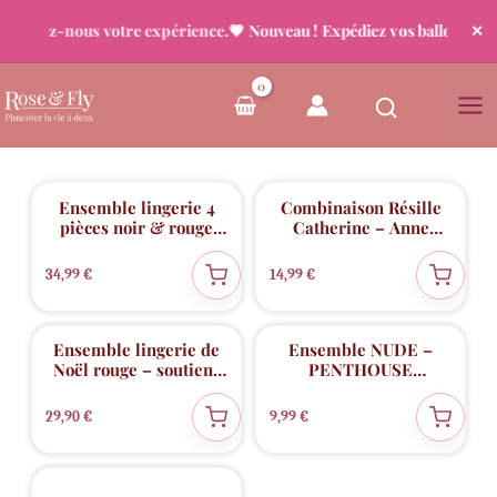
acontez-nous votre expérience.
💗 Nouveau ! Expédiez vos ballons déjà
✕
Aller
au
Trié
7 résultats affichés
contenu
du
plus
récent
au
plus
💖 Coup de cœur
Ensemble lingerie 4
Combinaison Résille
ancien
pièces noir & rouge
Catherine – Anne
Chilirose
D’Ales
34,99
€
14,99
€
Nouveauté
💖 Coup de cœur
💖 Coup de cœur
✨
Ensemble lingerie de
Ensemble NUDE –
Noël rouge – soutien-
PENTHOUSE
gorge croisé et culotte
LINGERIE
assortie
29,90
€
9,99
€
💖 Coup de cœur