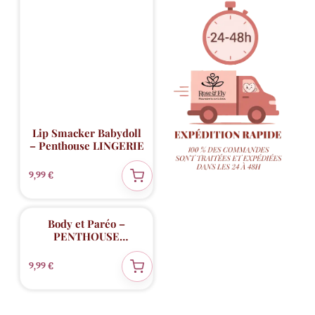
Lip Smacker Babydoll
– Penthouse LINGERIE
9,99
€
Nouveauté
✨
Body et Paréo –
PENTHOUSE
LINGERIE
9,99
€