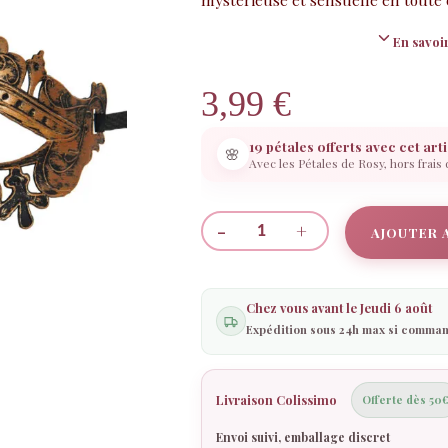
En savoir
3,99
€
19 pétales offerts avec cet arti
🌸
Avec les Pétales de Rosy, hors frais
-
+
AJOUTER 
quantité
de
Masque
Chez vous avant le
Jeudi 6 août
Cuivré
Expédition sous 24h max si comman
Homme
–
Esprit
Livraison Colissimo
Offerte dès 50
Baroque
Envoi suivi, emballage discret