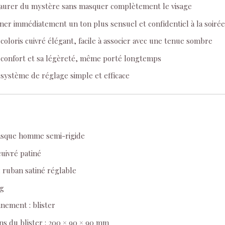
taurer du mystère sans masquer complètement le visage
er immédiatement un ton plus sensuel et confidentiel à la soirée
coloris cuivré élégant, facile à associer avec une tenue sombre
 confort et sa légèreté, même porté longtemps
système de réglage simple et efficace
asque homme semi-rigide
cuivré patiné
: ruban satiné réglable
 g
nement : blister
s du blister : 200 × 90 × 90 mm