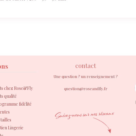
contact
ons
Une question ? un renseignement ?
s chez Rose&Fly
question@roseandfly.fr
s qualité
rogramme fidélité
entes
tailles
tien Lingerie
te