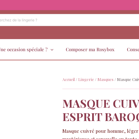
ne occasion spéciale ?
Composer ma Rosybox
Conse
Accueil
/
Lingerie
/
Masques
/ Masque Cui
MASQUE CUI
ESPRIT BARO
Masque cuivré pour homme, léger e
mystérieuse et sensuelle en toute 