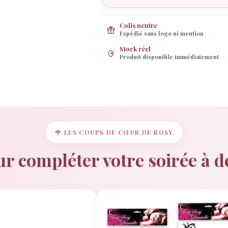
&
Mystère
Colis neutre
Expédié sans logo ni mention
Stock réel
Produit disponible immédiatement
🌹 LES COUPS DE CŒUR DE ROSY
r compléter votre soirée à 