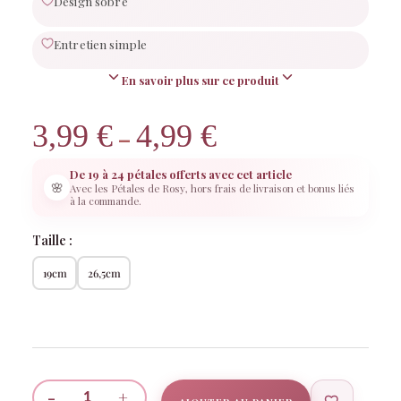
Design sobre
Entretien simple
En savoir plus sur ce produit
3,99
€
4,99
€
Plage
–
de
De 19 à 24 pétales offerts avec cet article
prix :
🌸
Avec les Pétales de Rosy, hors frais de livraison et bonus liés
3,99 €
à la commande.
à
Taille :
4,99 €
19cm
26,5cm
Rosy
Rosy réfléchit…
-
+