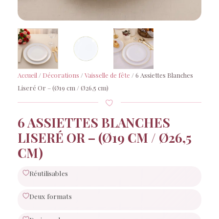
Accueil
/
Décorations
/
Vaisselle de fête
/ 6 Assiettes Blanches
Liseré Or – (Ø19 cm / Ø26,5 cm)
6 ASSIETTES BLANCHES
LISERÉ OR – (Ø19 CM / Ø26,5
CM)
Réutilisables
Deux formats