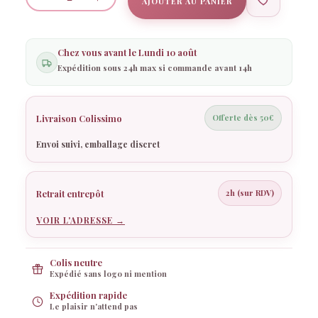
AJOUTER AU PANIER
quantité
de
6
Chez vous avant le
Lundi 10 août
Assiettes
Expédition sous 24h max si commande avant 14h
Blanches
Liseré
Or
Livraison Colissimo
Offerte dès 50€
–
Envoi suivi, emballage discret
(Ø19
cm
/
Retrait entrepôt
2h (sur RDV)
Ø26,5
VOIR L'ADRESSE →
cm)
Colis neutre
Expédié sans logo ni mention
Expédition rapide
Le plaisir n'attend pas