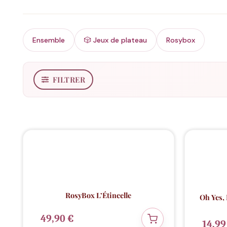
Ensemble
🎲 Jeux de plateau
Rosybox
FILTRER
RosyBox L’Étincelle
Oh Yes,
49,90
€
14,9