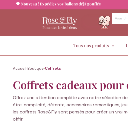
💗 Nouveau ! Expédiez vos ballons déjà gonflés
Aller
au
contenu
Tous nos produits
U
Accueil
›
Boutique
›
Coffrets
Coffrets cadeaux pour
Offrez une attention complète avec notre sélection d
être, complicité, détente, accessoires romantiques, jeu
les coffrets Rose&Fly sont pensés pour créer un vrai mo
offrir.