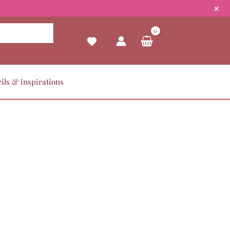
✕
ils & inspirations