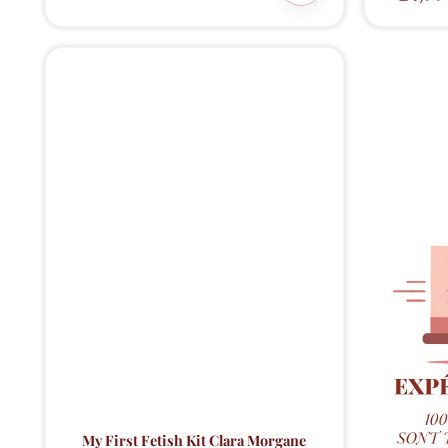
Dernière pièce
⚠️
!
My First Fetish Kit Clara Morgane