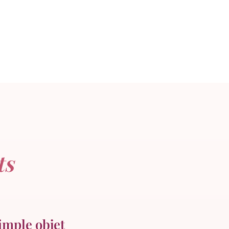
ts
simple objet