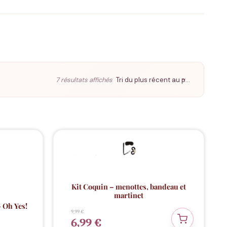
Trié
7 résultats affichés
du
plus
récent
au
plus
ancien
Idée cadeau
PROMO
-30%
Kit Coquin – menottes, bandeau et
martinet
 Oh Yes!
Le
Le
9,99
€
prix
prix
6,99
€