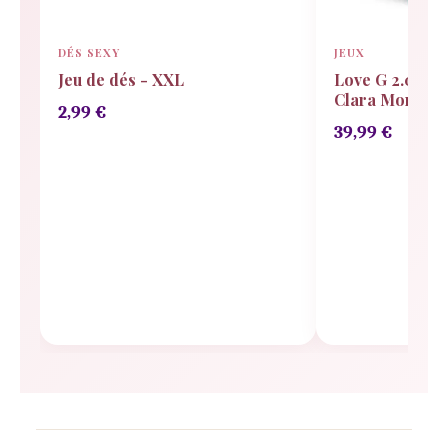
DÉS SEXY
JEUX
Jeu de dés - XXL
Love G 2.0 vib
Clara Morgan
2,99
€
39,99
€