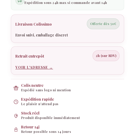
Expédition sous 24h max si commande avant 14h
Livraison Colissimo
Offerte dès 50€
Envoi suivi, emballage discret
Rosy
Rosy réfléchit…
Retrait entrepôt
2h (sur RDV)
VOIR L'ADRESSE →
Colis neutre
Expédié sans logo ni mention
Expédition rapide
Le plaisir n'attend pas
Stock réel
Produit disponible immédiatement
Retour 14j
Retour possible sous 14 jours