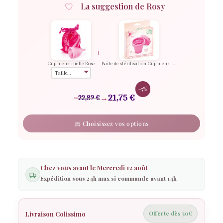
Cup
La suggestion de Rosy
menstruelle
Rose
+
Cup menstruelle Rose
Boîte de stérilisation Cup menstruelle
-5%
=
→
21,75
€
22,89
€
🎀 Choisissez vos options
Chez vous avant le
Mercredi 12 août
Expédition sous 24h max si commande avant 14h
Livraison Colissimo
Offerte dès 50€