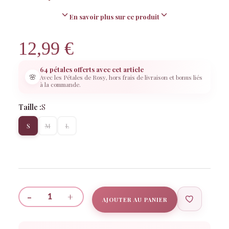
En savoir plus sur ce produit
12,99
€
64 pétales offerts avec cet article
🌸
Avec les Pétales de Rosy, hors frais de livraison et bonus liés
à la commande.
Taille :
S
S
M
L
Rosy
Rosy réfléchit…
-
+
AJOUTER AU PANIER
quantité
de