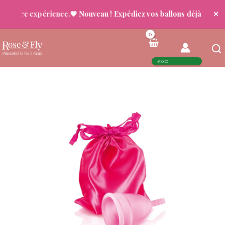
votre expérience.
💗 Nouveau ! Expédiez vos ballons déjà gonflés
✕
🚚
Aller
au
contenu
ECO
🌱