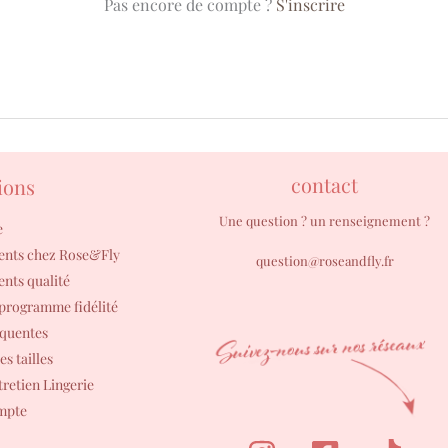
Pas encore de compte ?
S'inscrire
contact
ions
Une question ? un renseignement ?
e
ents chez Rose&Fly
question@roseandfly.fr
nts qualité
 programme fidélité
équentes
s tailles
tretien Lingerie
ompte