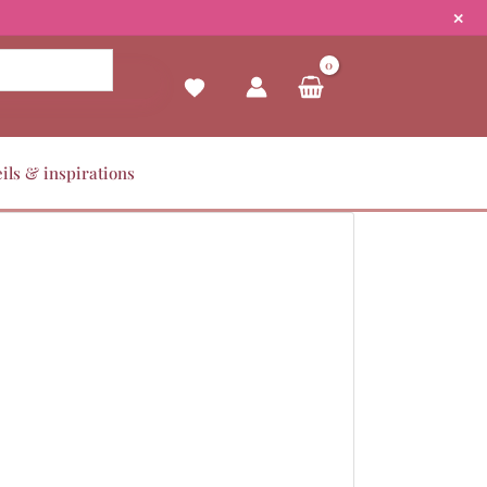
✕
ils & inspirations