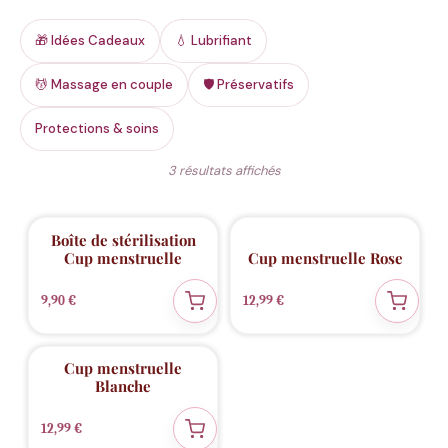
🎁 Idées Cadeaux
💧 Lubrifiant
💆 Massage en couple
🛡️ Préservatifs
Protections & soins
Trié
3 résultats affichés
du
plus
récent
au
plus
ECO
ECO
🌱
🌱
Boîte de stérilisation
ancien
Cup menstruelle
Cup menstruelle Rose
9,90
€
12,99
€
ECO
🌱
Cup menstruelle
Blanche
12,99
€