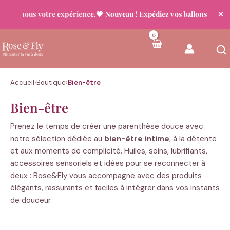
tez-nous votre expérience.
💗 Nouveau ! Expédiez vos ballons déjà gon
✕
Aller
au
contenu
Accueil
›
Boutique
›
Bien-être
Bien-être
Prenez le temps de créer une parenthèse douce avec
notre sélection dédiée au
bien-être intime
, à la détente
et aux moments de complicité. Huiles, soins, lubrifiants,
accessoires sensoriels et idées pour se reconnecter à
deux : Rose&Fly vous accompagne avec des produits
élégants, rassurants et faciles à intégrer dans vos instants
de douceur.