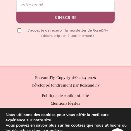
Email
S’INSCRIRE
J’accepte de recevoir la newsletter de Rose&Fly
(désinscription à tout moment).
RoseandFly, Copyright© 2024-2026
Développé tendrement par RoseandFly
Politique de confidentialité
Mentions légales
Conditions Générales de Vente (CGV)
Nous utilisons des cookies pour vous offrir la meilleure
Conditions Générales d’Utilisation (CGU)
expérience sur notre site.
Vous pouvez en savoir plus sur les cookies que nous utilisons ou
Politique de retours
les désactiver dans
paramètres
.