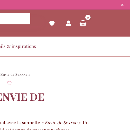
✕
ils & inspirations
 Envie de Sexxxe »
ENVIE DE
mot avec la sonnette
« Envie de Sexxxe »
. Un
u’il est temps de passer aux choses