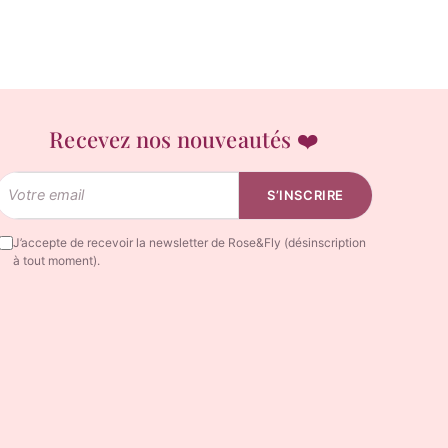
Recevez nos nouveautés ❤️
Email
S’INSCRIRE
J’accepte de recevoir la newsletter de Rose&Fly (désinscription
à tout moment).
Rosy
Rosy réfléchit…