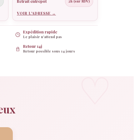
Retrait entrepôt
€
2h (sur RDV)
VOIR L'ADRESSE →
Expédition rapide
Le plaisir n'attend pas
Retour 14j
Retour possible sous 14 jours
deux