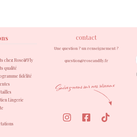
contact
ons
Une question ? un renseignement ?
s chez Rose&Fly
question@roseandfly.fr
s qualité
rogramme fidélité
entes
tailles
tien Lingerie
te
tations