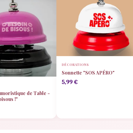
DÉCORATIONS
Sonnette "SOS APÉRO"
5,99
€
S
moristique de Table -
isous !"