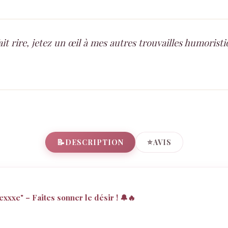
fait rire, jetez un œil à mes autres trouvailles humorist
📝
⭐
DESCRIPTION
AVIS
xxxe" – Faites sonner le désir ! 🔔🔥