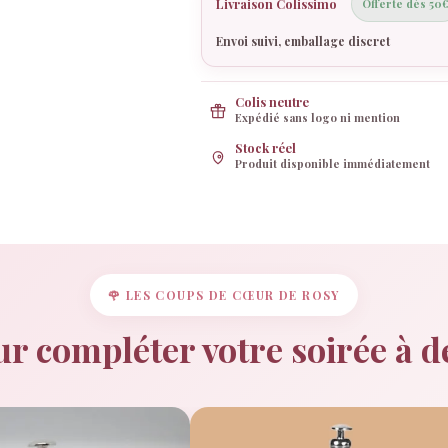
Livraison Colissimo
Offerte dès 50
Envoi suivi, emballage discret
Colis neutre
Expédié sans logo ni mention
Stock réel
Produit disponible immédiatement
🌹 LES COUPS DE CŒUR DE ROSY
r compléter votre soirée à 