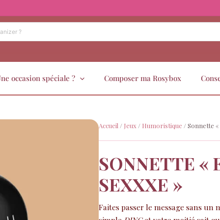
ne occasion spéciale ?
Composer ma Rosybox
Conse
Accueil
/
Jeux
/
Humoristique
/ Sonnette «
SONNETTE « 
SEXXXE »
Faites passer le message sans un 
simple
DING
et votre moitié sait q