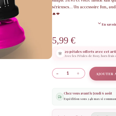
sérieuses… Un accessoire fun, auda
🔥💋
En savoir
5,99
€
29 pétales offerts avec cet art
🌸
Avec les Pétales de Rosy, hors frais
-
+
AJOUTER 
quantité
de
Sonnette
Chez vous avant le
Jeudi 6 août
"Envie
Expédition sous 24h max si comman
de
Sexxxe"