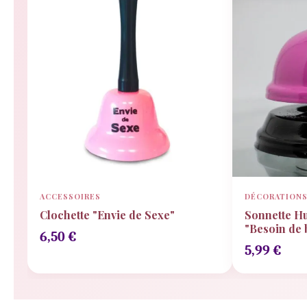
ACCESSOIRES
DÉCORATION
Clochette "Envie de Sexe"
Sonnette Hu
"Besoin de b
6,50
€
5,99
€