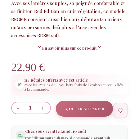
Avec ses lanières souples, sa poignée confortable et
sa finition Red Edition en cuir végétalien, ce modèle
BEGME convient aussi bien aux débutants curieux
qu’aux personnes déjà plus à l’aise avec les
accessoires BDSM soft.
En savoir plus sur ce produit
22,90
€
114 pétales offerts avec cet article
🌸
Avec les Pétales de Rosy, hors frais de livraison et bonus liés
à la commande.
-
+
AJOUTER AU PANIER
quantité
de
BEGME
Chez vous avant le
Lundi 10 août
Red
Expédition sous 24h max si commande avant 14h