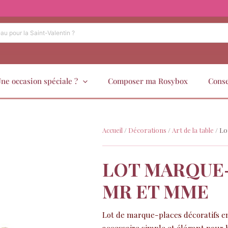
ne occasion spéciale ?
Composer ma Rosybox
Conse
Accueil
/
Décorations
/
Art de la table
/ Lo
LOT MARQUE-
MR ET MME
Lot de marque-places décoratifs e
accessoire simple et élégant pour 