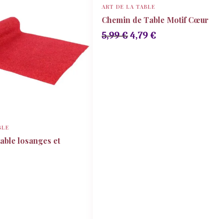
ART DE LA TABLE
Chemin de Table Motif Cœur
Le
Le
5,99
€
4,79
€
prix
prix
initial
actuel
était :
est :
5,99 €.
4,79 €.
BLE
able losanges et