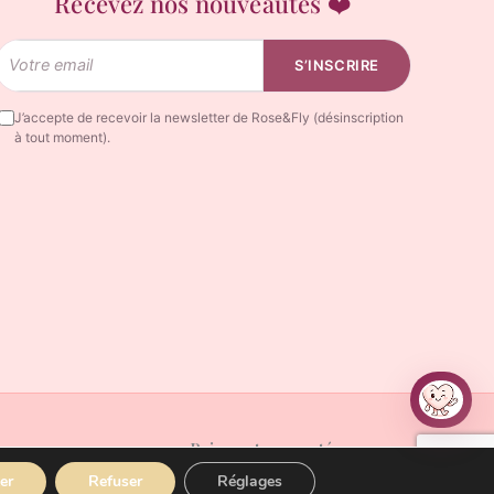
Recevez nos nouveautés ❤️
Email
S’INSCRIRE
J’accepte de recevoir la newsletter de Rose&Fly (désinscription
à tout moment).
Rosy
Rosy réfléchit…
Paiements acceptés
er
Refuser
Réglages