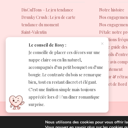
DisCulTons – Le jeu tendance
Notre histoire
Drunky Crush : Le jeu de carte
Nos engagement
tendance du moment
Nos engagement
Saint-Valentin
Pétale: notre p
Compose ta Rosybox
Questions fréqu
×
Le conseil de Rosy :
Notre guide des 
Je conseille de placer ces décors sur une
Conseils d’entre
nappe claire ou en lin naturel,
Votre avis comp
accompagnés d’un petit bouquet ou d’une
Recrutement
bougie. Le contraste du bois se remarque
Retour & rétrac
bien, tout en restant discret et élégant.
Carnet de Bord
C’est une finition simple mais toujours
appréciée lors d\\\'un diner romantique
surprise.
Nous utilisons des cookies pour vous offrir la
RoseandFly, Copyright© 2024-2026
Vous pouvez en savoir plus sur les cookies q