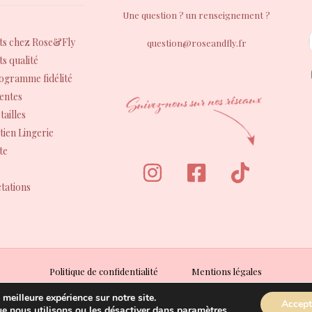
Une question ? un renseignement ?
s chez Rose&Fly
question@roseandfly.fr
s qualité
rogramme fidélité
entes
tailles
tien Lingerie
te
tations
Politique de confidentialité
Mentions légales
Conditions Générales de Vente (CGV)
 meilleure expérience sur notre site.
Accept
Conditions Générales d’Utilisation (CGU)
ue nous utilisons ou les désactiver dans
paramètres
.