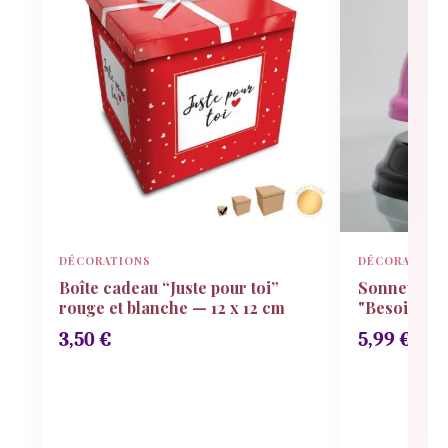
DÉCORATIONS
DÉCORATION
Boîte cadeau “Juste pour toi”
Sonnette Hu
rouge et blanche — 12 x 12 cm
"Besoin de 
3,50
€
5,99
€