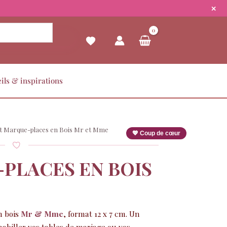
✕
ils & inspirations
t Marque-places en Bois Mr et Mme
💖 Coup de cœur
PLACES EN BOIS
n bois
Mr & Mme
, format 12 x 7 cm. Un
habiller vos tables de mariage ou vos