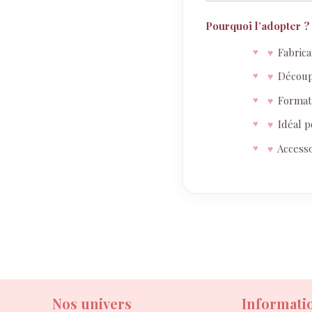
Pourquoi l’adopter ?
Fabrica
♥
Découpe
♥
Format 
♥
Idéal p
♥
Accesso
♥
Nos univers
Informati