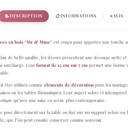
📝
📋
⭐
DESCRIPTION
INFORMATIONS
AVIS
aces en bois “Mr & Mme”
est conçu pour apporter une touche na
clair de belle qualité, les décors présentent une découpe nette et
ans surcharge. Leur
format de 12 cm sur 7 cm
permet une bonne vis
table.
nt être utilisés comme
éléments de décoration
pour les mariages
ersaires ou les tables thématiques. Leur aspect sobre et intemporel
ustique qu’avec une mise en scène plus contemporaine.
re posé directement sur la table ou fixé sur un support selon vos 
ble, que l’on peut ensuite conserver comme souvenir.