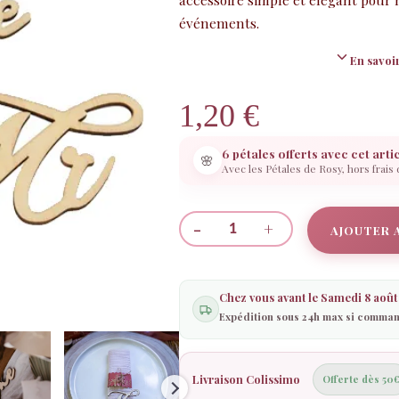
événements.
En savoir
1,20
€
6 pétales offerts avec cet arti
🌸
Avec les Pétales de Rosy, hors frais
-
+
AJOUTER 
quantité
de
Lot
Chez vous avant le
Samedi 8 août
Marque-
Expédition sous 24h max si comman
places
en
Bois
Livraison Colissimo
Offerte dès 50