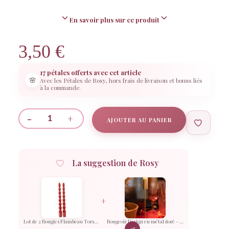
En savoir plus sur ce produit
3,50
€
17 pétales offerts avec cet article
🌸
Avec les Pétales de Rosy, hors frais de livraison et bonus liés
à la commande.
-
+
AJOUTER AU PANIER
quantité
de
Lot
La suggestion de Rosy
de
Rosy
2
Rosy réfléchit…
Bougies
+
Flambeau
Torsadées
Lot de 2 Bougies Flambeau Torsadées Rouges – 25 cm
Bougeoir Design en métal doré - 23 cm