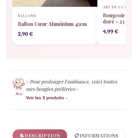
ART DE LA TABLE
Bougeoir Desi
BALLONS
doré - 23 cm
Ballon Cœur Aluminium 45cm
4,99
€
2,90
€
Pour prolonger l'ambiance, voici toutes
mes bougies préférées
Rosy
Voir les 3 produits
→
📝
📋
DESCRIPTION
INFORMATIONS