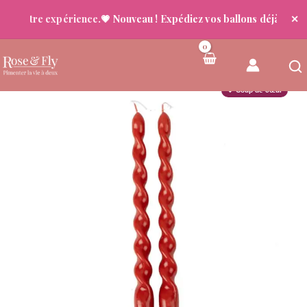
 votre expérience.
💗 Nouveau ! Expédiez vos ballons déjà gonflés
✕

Aller
au
contenu
💖 Coup de cœur