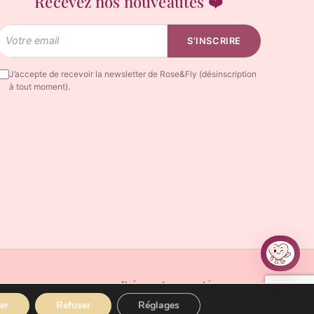
Recevez nos nouveautés ❤️
Email
S’INSCRIRE
J’accepte de recevoir la newsletter de Rose&Fly (désinscription
à tout moment).
Rosy
Rosy réfléchit…
Paiements acceptés
er
Refuser
Réglages