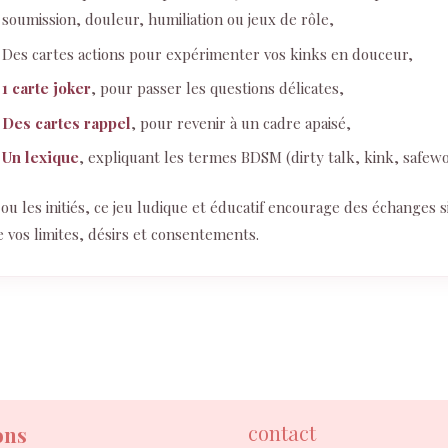
soumission, douleur, humiliation ou jeux de rôle,
Des cartes actions pour expérimenter vos kinks en douceur,
1 carte joker
, pour passer les questions délicates,
Des cartes rappel
, pour revenir à un cadre apaisé,
Un lexique
, expliquant les termes BDSM (dirty talk, kink, safewor
 ou les initiés, ce jeu ludique et éducatif encourage des échanges s
 vos limites, désirs et consentements.
contact
ons