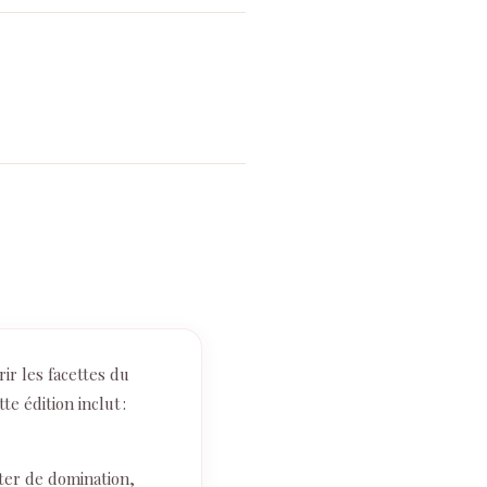
ir les facettes du
e édition inclut :
uter de domination,