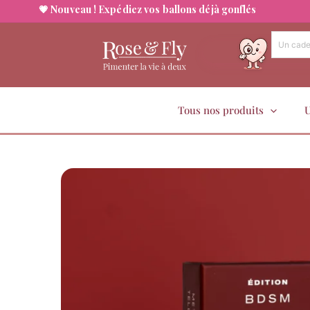
💗 Nouveau ! Expédiez vos ballons déjà gonflés
🚚 Livraison offerte dès 50 euros !
Aller
au
contenu
Tous nos produits
U