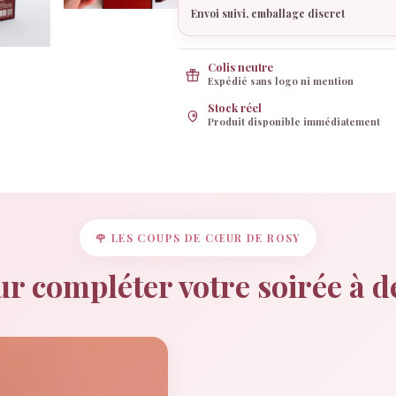
BDSM
Envoi suivi, emballage discret
Colis neutre
Expédié sans logo ni mention
Stock réel
Produit disponible immédiatement
🌹 LES COUPS DE CŒUR DE ROSY
r compléter votre soirée à 