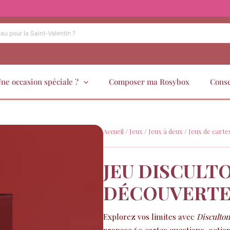
ne occasion spéciale ?
Composer ma Rosybox
Conse
Accueil
/
Jeux
/
Jeux à deux
/
Jeux de carte
JEU DISCULT
DÉCOUVERTE
Explorez vos limites avec
Disculto
propose 60 cartes questions, actio