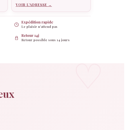
VOIR L'ADRESSE →
Expédition rapide
Le plaisir n'attend pas
Retour 14j
Retour possible sous 14 jours
deux