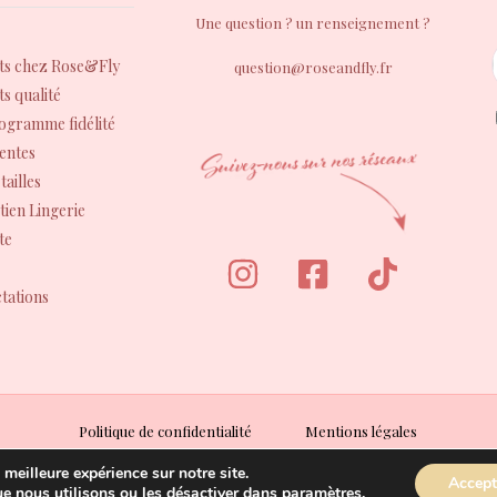
Une question ? un renseignement ?
s chez Rose&Fly
question@roseandfly.fr
s qualité
rogramme fidélité
entes
tailles
tien Lingerie
te
tations
Politique de confidentialité
Mentions légales
Conditions Générales de Vente (CGV)
 meilleure expérience sur notre site.
Accept
Conditions Générales d’Utilisation (CGU)
ue nous utilisons ou les désactiver dans
paramètres
.