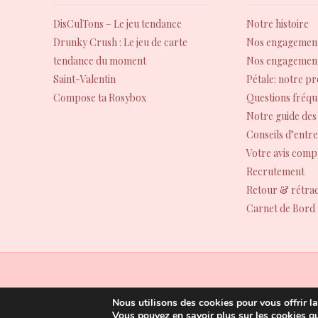
DisCulTons – Le jeu tendance
Notre histoire
Drunky Crush : Le jeu de carte
Nos engagement
tendance du moment
Nos engagement
Saint-Valentin
Pétale: notre p
Compose ta Rosybox
Questions fréqu
Notre guide des 
Conseils d’entre
Votre avis comp
Recrutement
Retour & rétrac
Carnet de Bord
Nous utilisons des cookies pour vous offrir la
RoseandFly, Copyright© 2024-2026
Vous pouvez en savoir plus sur les cookies q