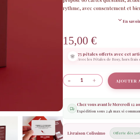
rythme, avec consentement et bien
En savoir
15,00
€
75 pétales offerts avec cet arti
🌸
Avec les Pétales de Rosy, hors frais
-
+
AJOUTER 
quantité
de
Jeu
Chez vous avant le
Mercredi 12 ao
DisCulTons
Expédition sous 24h max si comman
–
Version
découverte
Livraison Colissimo
Offerte dès 50