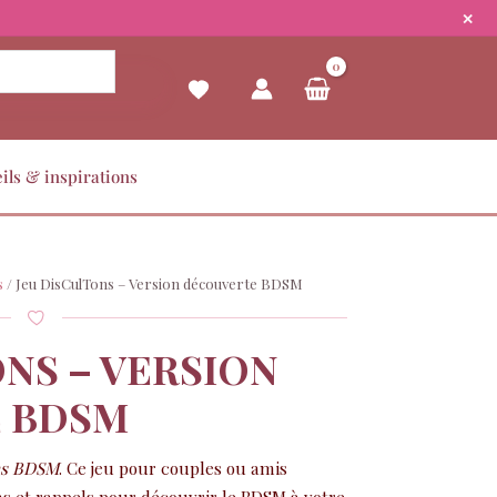
✕
ils & inspirations
s
/ Jeu DisCulTons – Version découverte BDSM
ONS – VERSION
 BDSM
ns BDSM
. Ce jeu pour couples ou amis
ns et rappels pour découvrir le BDSM à votre