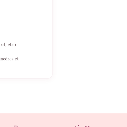
d, etc.).
incères et