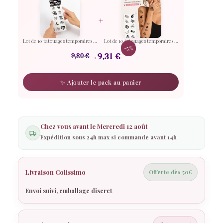
tatouages
+
temporaires
Kinky
Lot de 10 tatouages temporaires Kinky Collection
Lot de 10 tatouages temporaires 'Spicy Collection'
-5%
Collection
=
→
9,31
€
9,80
€
✨ Ajouter le pack au panier
Chez vous avant le
Mercredi 12 août
Rosy
Expédition sous 24h max si commande avant 14h
Rosy réfléchit…
Livraison Colissimo
Offerte dès 50€
Envoi suivi, emballage discret