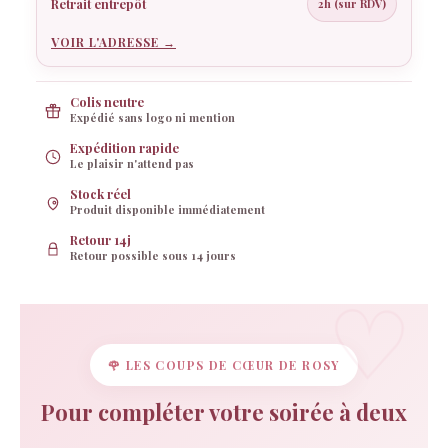
Retrait entrepôt
2h (sur RDV)
VOIR L'ADRESSE →
Colis neutre
Expédié sans logo ni mention
Expédition rapide
Le plaisir n'attend pas
Stock réel
Produit disponible immédiatement
Retour 14j
Retour possible sous 14 jours
🌹 LES COUPS DE CŒUR DE ROSY
Pour compléter votre soirée à deux