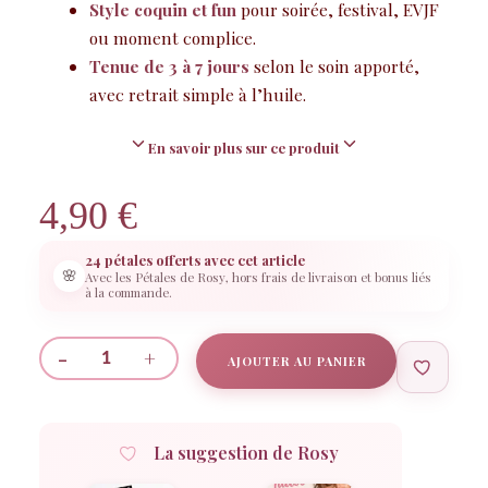
Style coquin et fun
pour soirée, festival, EVJF
ou moment complice.
Tenue de 3 à 7 jours
selon le soin apporté,
avec retrait simple à l’huile.
En savoir plus sur ce produit
4,90
€
24 pétales offerts avec cet article
🌸
Avec les Pétales de Rosy, hors frais de livraison et bonus liés
à la commande.
-
+
AJOUTER AU PANIER
quantité
de
Lot
La suggestion de Rosy
de
10