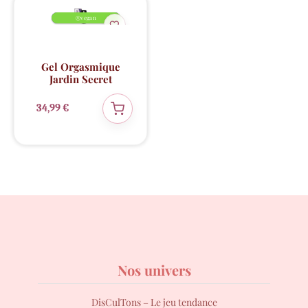
💖 Coup de cœur
Nouveauté
vegan
✨
Ⓥ
Gel Orgasmique
Jardin Secret
34,99
€
Nos univers
DisCulTons – Le jeu tendance