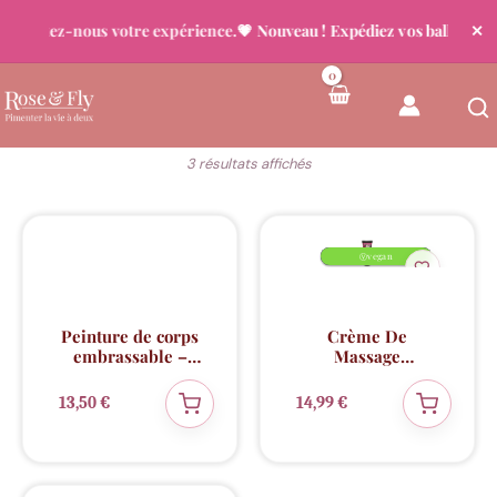
 Racontez-nous votre expérience.
💗 Nouveau ! Expédiez vos ballons déj
✕
Aller
au
contenu
Trié
3 résultats affichés
du
plus
récent
au
plus
ancien
💖 Coup de cœur
Dernière pièce !
Dernière pièce !
Nouveauté
vegan
⚠️
⚠️
✨
Ⓥ
Peinture de corps
Crème De
embrassable –
Massage
Vin pétillant à la
Délectable –
fraise
SHUNGA
13,50
€
14,99
€