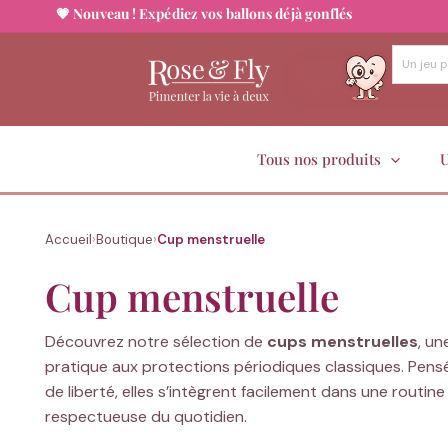
💗 Nouveau ! Expédiez vos ballons déjà gonflés
Aller
au
contenu
Tous nos produits
U
Accueil
›
Boutique
›
Cup menstruelle
Cup menstruelle
Découvrez notre sélection de
cups menstruelles
, un
pratique aux protections périodiques classiques. Pens
de liberté, elles s’intègrent facilement dans une routin
respectueuse du quotidien.