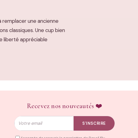
 à remplacer une ancienne
ions classiques. Une cup bien
de liberté appréciable
Recevez nos nouveautés ❤️
Email
S’INSCRIRE
J’accepte de recevoir la newsletter de Rose&Fly