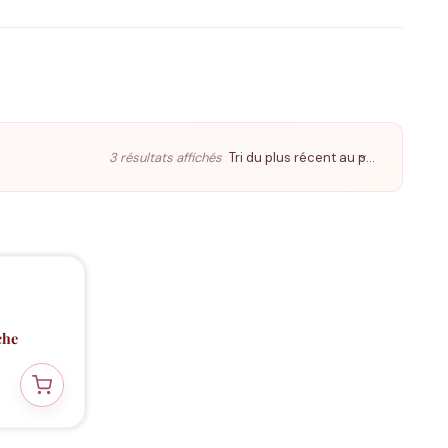
Trié
3 résultats affichés
du
plus
récent
au
plus
ancien
ECO
🌱
che