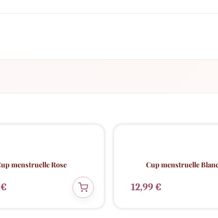
ECO
🌱
up menstruelle Rose
Cup menstruelle Blan
9
€
12,99
€