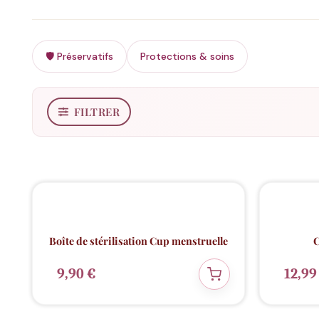
🛡️ Préservatifs
Protections & soins
FILTRER
ECO
🌱
Boîte de stérilisation Cup menstruelle
C
9,90
€
12,9