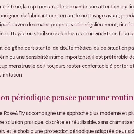
 intime, la cup menstruelle demande une attention particuliè
nsignes du fabricant concernant le nettoyage avant, pendan
nipulée avec des mains propres, vidée régulièrement, rincé
is nettoyée ou stérilisée selon les recommandations fournie
ur, de gêne persistante, de doute médical ou de situation 
térin ou une sensibilité intime importante, il est préférable 
up menstruelle doit toujours rester confortable à porter et n
irritation.
ion périodique pensée pour une routin
le Rose&Fly accompagne une approche plus moderne et plus
e solution pratique, discrète et réutilisable, sans dramatiser
en, et le choix d’une protection périodique adaptée peut aid