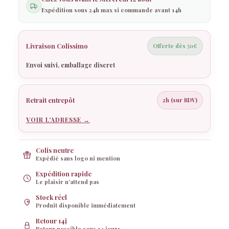
Expédition sous 24h max si commande avant 14h
Livraison Colissimo
Offerte dès 50€
Envoi suivi, emballage discret
Retrait entrepôt
Rosy
2h (sur RDV)
Rosy réfléchit…
VOIR L'ADRESSE →
Colis neutre
Expédié sans logo ni mention
Expédition rapide
Le plaisir n'attend pas
Stock réel
Produit disponible immédiatement
Retour 14j
Retour possible sous 14 jours