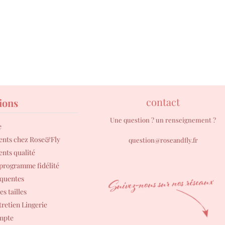
contact
ions
Une question ? un renseignement ?
e
ents chez Rose&Fly
question@roseandfly.fr
nts qualité
 programme fidélité
équentes
s tailles
tretien Lingerie
ompte