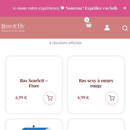
Racontez-nous votre expérience.
💗 Nouveau ! Expédiez vos ballons déjà
✕
Aller
au
contenu
Trié
4 résultats affichés
du
plus
récent
au
plus
ancien
Dernière pièce !
Fabriqué en
Dernière pièce !
Fabriqué en
⚠️
🇪🇺
⚠️
🇪🇺
Europe
Europe
Bas Scarlett –
Bas sexy à cœurs
Fiore
rouge
4,99
€
4,99
€
💖 Coup de cœur
Fabriqué en
🇪🇺