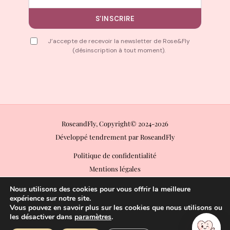
S’INSCRIRE
J’accepte de recevoir la newsletter de Rose&Fly
(désinscription à tout moment).
RoseandFly, Copyright© 2024-2026
Développé tendrement par RoseandFly
Politique de confidentialité
Mentions légales
Conditions Générales de Vente (CGV)
Nous utilisons des cookies pour vous offrir la meilleure
Conditions Générales d’Utilisation (CGU)
expérience sur notre site.
Vous pouvez en savoir plus sur les cookies que nous utilisons ou
Politique de retours
les désactiver dans
paramètres
.
Paiements acceptés