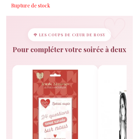
prix
prix
Rupture de stock
initial
actuel
était :
est :
5,99 €.
4,49 €.
🌹 LES COUPS DE CŒUR DE ROSY
Pour compléter votre soirée à deux
Rosy
Rosy réfléchit…