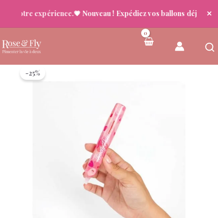
us votre expérience.
💗 Nouveau ! Expédiez vos ballons déjà gonflé
✕
Aller
au
contenu
-25%