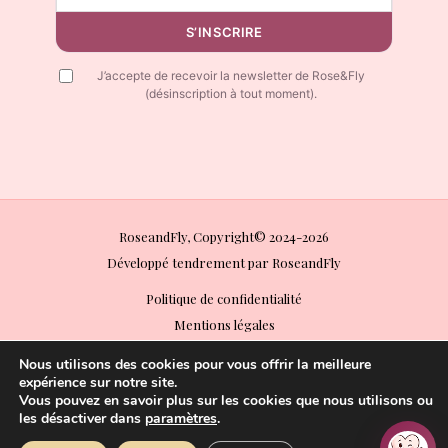
S’INSCRIRE
J’accepte de recevoir la newsletter de Rose&Fly
(désinscription à tout moment).
RoseandFly, Copyright© 2024-2026
Développé tendrement par RoseandFly
Politique de confidentialité
Mentions légales
Conditions Générales de Vente (CGV)
Nous utilisons des cookies pour vous offrir la meilleure
Conditions Générales d’Utilisation (CGU)
expérience sur notre site.
Vous pouvez en savoir plus sur les cookies que nous utilisons ou
Politique de retours
les désactiver dans
paramètres
.
Paiements acceptés